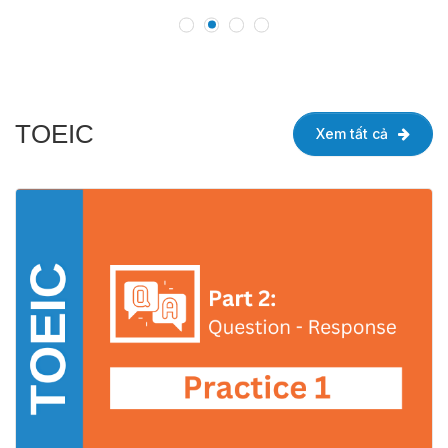
TOEIC
Xem tất cả