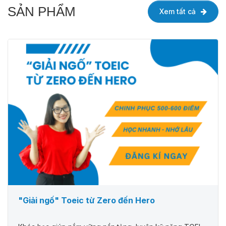
SẢN PHẨM
Xem tất cả
"Giải ngố" Toeic từ Zero đến Hero