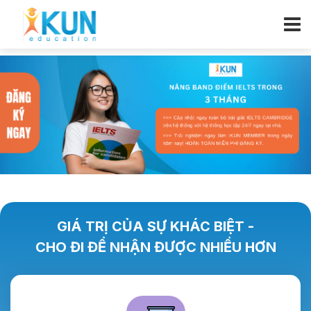
GIÁ TRỊ CỦA SỰ KHÁC BIỆT -
CHO ĐI ĐỂ NHẬN ĐƯỢC NHIỀU HƠN