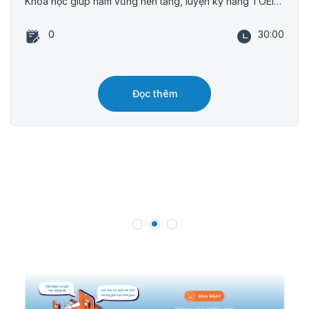
Khóa học giúp nắm vững nền tảng, luyện kỹ năng TOEIC hiệu quả, tự tin chinh phục điểm cao.
0
30:00
Đọc thêm