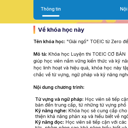
Thông tin
Nội
Về khóa học này
Tên khóa học:
"Giải ngố" TOEIC từ Zero đ
Mô tả:
Khóa học Luyện thi TOEIC CƠ BẢN là
giúp học viên nắm vững kiến thức và kỹ nă
học linh hoạt và hiệu quả, khóa học này t
chắc về từ vựng, ngữ pháp và kỹ năng nghe
Nội dung chương trình:
Từ vựng và ngữ pháp:
Học viên sẽ tiếp cậ
bản đến trung cấp, từ những từ vựng phổ 
Kỹ năng nghe:
Khóa học sẽ cung cấp cho họ
thiện khả năng phản xạ và hiểu biết về ng
Kỹ năng đọc:
Học viên sẽ tiếp cận với các 
tức, nhằm nâng cao khả năng hiểu biết và 