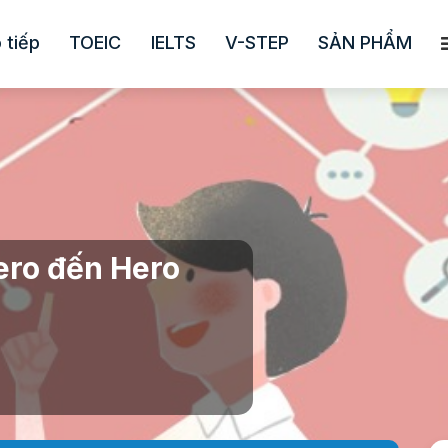
 tiếp
TOEIC
IELTS
V-STEP
SẢN PHẨM
ero đến Hero