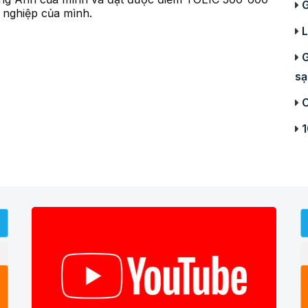
G
 nghiệp của mình.
G
sạ
C
1