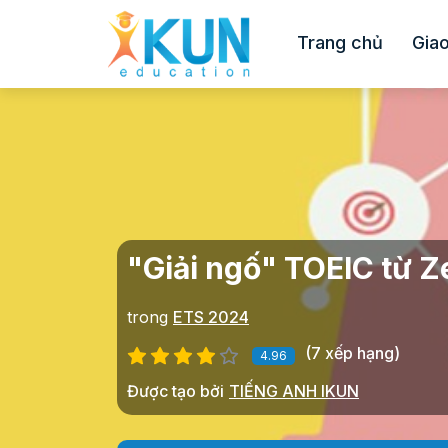
Trang chủ
Giao
"Giải ngố" TOEIC từ Z
trong
ETS 2024
(7 xếp hạng)
4.96
Được tạo bởi
TIẾNG ANH IKUN