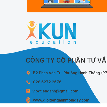
CÔNG TY CỔ PHẦN TƯ VẤ
B2 Phan Văn Trị, Phường Hạnh Thông (P
028 6272 2676
vlogtienganh@gmail.com
www.gioitienganhmoingay.com